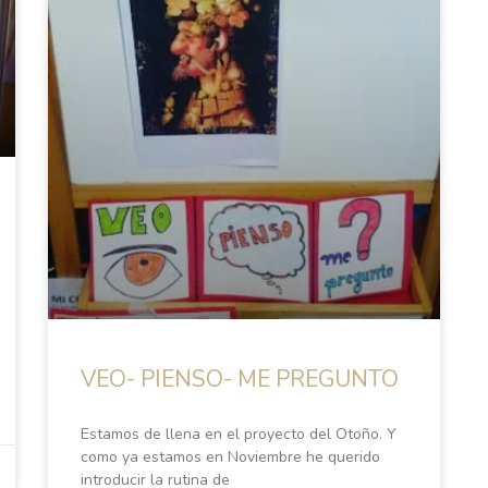
VEO- PIENSO- ME PREGUNTO
Estamos de llena en el proyecto del Otoño. Y
como ya estamos en Noviembre he querido
introducir la rutina de