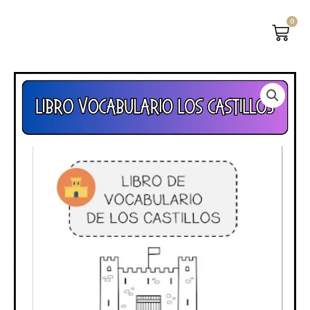
0
CAR
Libro
Los
castillos
quantity