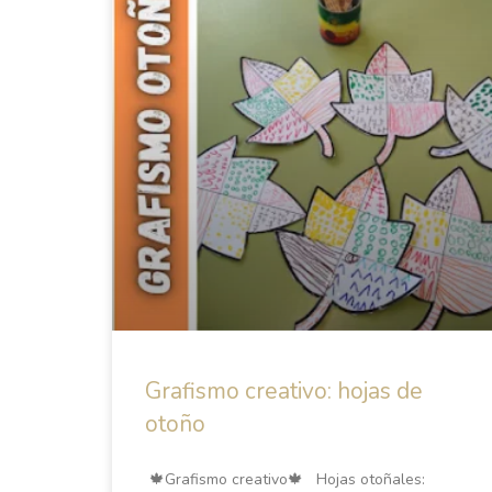
Grafismo creativo: hojas de
otoño
🍁Grafismo creativo🍁 Hojas otoñales: