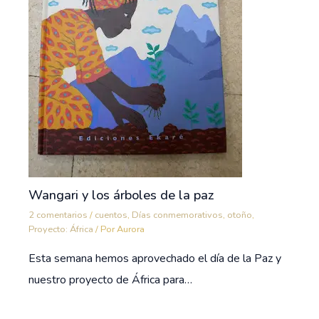
Wangari y los árboles de la paz
2 comentarios
/
cuentos
,
Días conmemorativos
,
otoño
,
Proyecto: África
/ Por
Aurora
Esta semana hemos aprovechado el día de la Paz y
nuestro proyecto de África para…