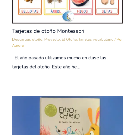
Tarjetas de otoño Montessori
Descargar
,
otoño
,
Proyecto: El Otoño
,
tarjetas vocabulario
/ Por
Aurora
El año pasado utilizamos mucho en clase las
tarjetas del otoño. Este año he…