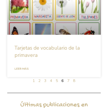
Tarjetas de vocabulario de la
primavera
LEER MÁS
1
2
3
4
5
6
7
8
Últimas publicaciones en