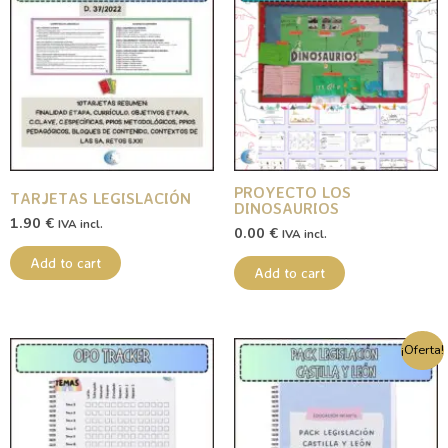
PROYECTO LOS
TARJETAS LEGISLACIÓN
DINOSAURIOS
1.90
€
IVA incl.
0.00
€
IVA incl.
Add to cart
Add to cart
Original
Current
¡Oferta!
price
price
was:
is:
32.90 €.
22.00 €.