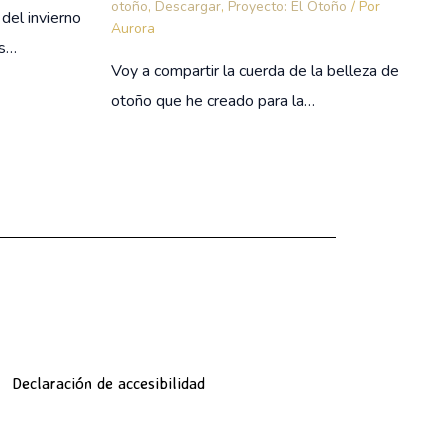
otoño
,
Descargar
,
Proyecto: El Otoño
/ Por
del invierno
Aurora
as…
Voy a compartir la cuerda de la belleza de
otoño que he creado para la…
Declaración de accesibilidad