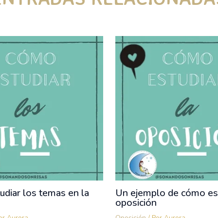
diar los temas en la
Un ejemplo de cómo est
oposición
or
Aurora
Oposición
/ Por
Aurora