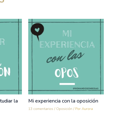
udiar la
Mi experiencia con la oposición
13 comentarios
/
Oposición
/ Por
Aurora