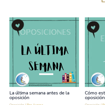
La última semana antes de la
Cómo estu
oposición
oposición
Oposición
/ Por
Aurora
Oposición
/ P