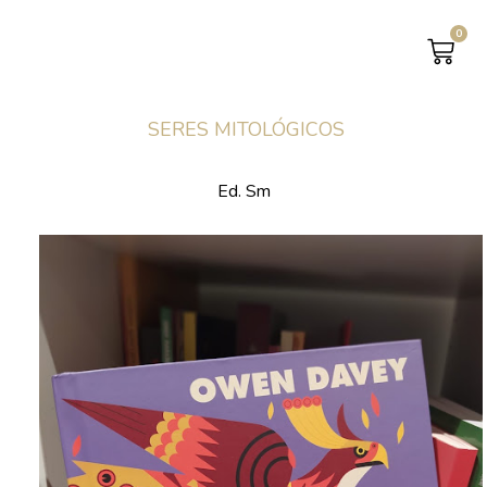
0
CAR
SERES MITOLÓGICOS
Ed. Sm