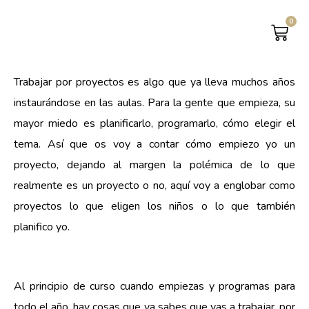
0
CAR
Trabajar por proyectos es algo que ya lleva muchos años
instaurándose en las aulas. Para la gente que empieza, su
mayor miedo es planificarlo, programarlo, cómo elegir el
tema. Así que os voy a contar cómo empiezo yo un
proyecto, dejando al margen la polémica de lo que
realmente es un proyecto o no, aquí voy a englobar como
proyectos lo que eligen los niños o lo que también
planifico yo.
Al principio de curso cuando empiezas y programas para
todo el año, hay cosas que ya sabes que vas a trabajar, por