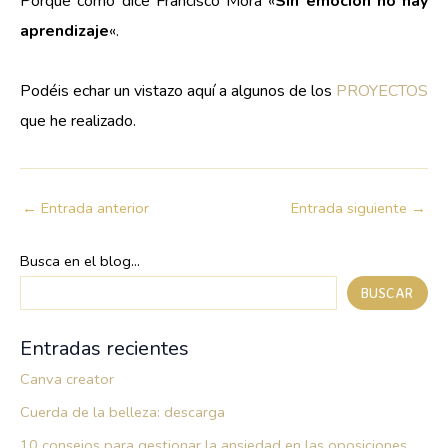
Porque como dice Francisco Mora «
Sin emoción no hay
aprendizaje
«.
Podéis echar un vistazo aquí a algunos de los
PROYECTOS
que he realizado.
←
Entrada anterior
Entrada siguiente
→
Busca en el blog...
BUSCAR
Entradas recientes
Canva creator
Cuerda de la belleza: descarga
10 consejos para gestionar la ansiedad en las oposiciones