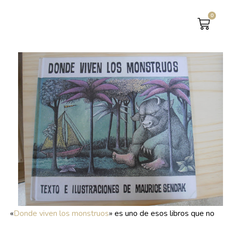
0
CAR
«
Donde viven los monstruos
» es uno de esos libros que no