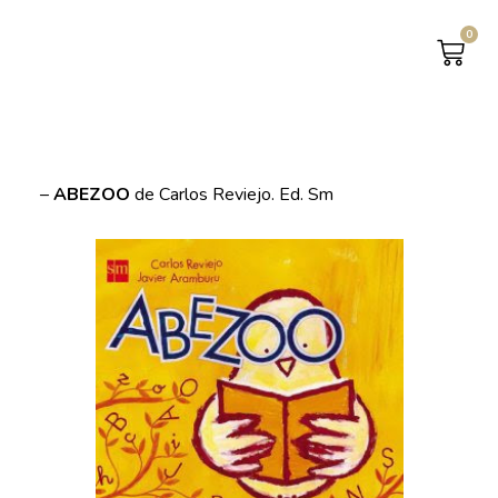
0
CAR
–
ABEZOO
de Carlos Reviejo. Ed. Sm