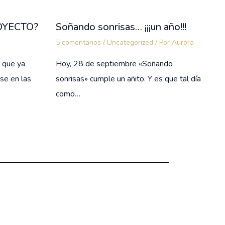
OYECTO?
Soñando sonrisas… ¡¡¡un año!!!
5 comentarios
/
Uncategorized
/ Por
Aurora
o que ya
Hoy, 28 de septiembre «Soñando
se en las
sonrisas» cumple un añito. Y es que tal día
como…